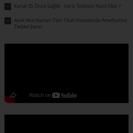
Kanal 35 Önce Sağlık - Varis Tedavisi Nasıl Olur ?
Ayak Atardamarı Tam Tıkalı Hastalarda Ameliyatsız
Tedavi Şansı