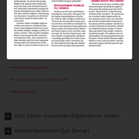
Varis Nedir?
Varis Tipleri Nelerdir?
Varis Nedenleri
Venöz Reflü
Lazer Varis Tedavisi
Varisten Kurtulmak
Varisten Korunma Yöntemleri
Emboli Nedir?
Kalp Damar Hastalıkları Bilgilendirme Yazıları
Karotis Hastalıkları (Şah Damar)