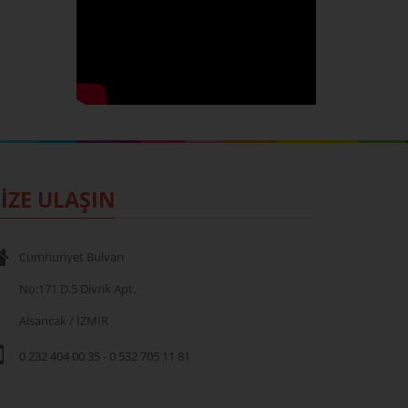
İZE ULAŞIN
Cumhuriyet Bulvarı
No:171 D.5 Divrik Apt.
Alsancak / İZMİR
0 232 404 00 35
-
0 532 705 11 81