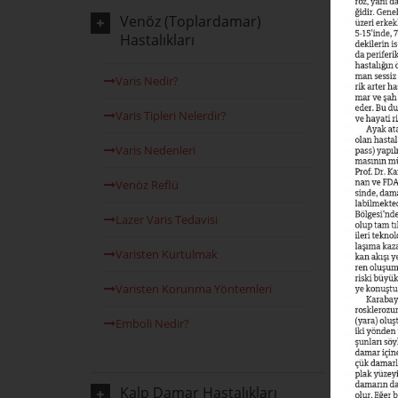
Venöz (Toplardamar)
Hastalıkları
Varis Nedir?
Varis Tipleri Nelerdir?
Varis Nedenleri
Venöz Reflü
Lazer Varis Tedavisi
Varisten Kurtulmak
Varisten Korunma Yöntemleri
Emboli Nedir?
Kalp Damar Hastalıkları