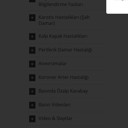
Bilgilendirme Yazıları
Karotis Hastalıkları (Şah
Damar)
Kalp Kapak Hastalıkları
Periferik Damar Hastalığı
Anevrizmalar
Koroner Arter Hastalığı
Basında Özalp Karabay
Basın Videoları
Video & Slaytlar