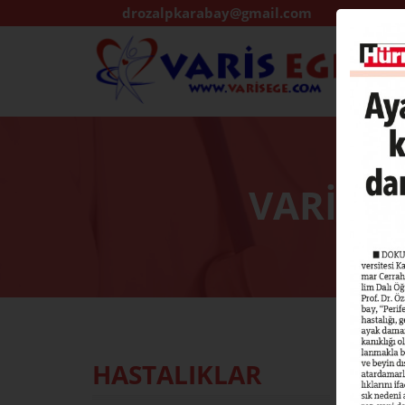
drozalpkarabay@gmail.com
VARİS 
HASTALIKLAR