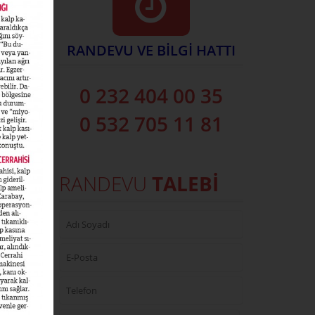
RANDEVU VE BİLGİ HATTI
0 232 404 00 35
0 532 705 11 81
RANDEVU
TALEBİ