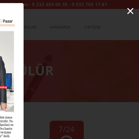
×
7/24 İletişim :
0 232 404 00 35
-
0 532 705 11 81
YA
SORULAR
HAKKIMDA
İLETİŞİM
GÖRÜLÜR
7/24