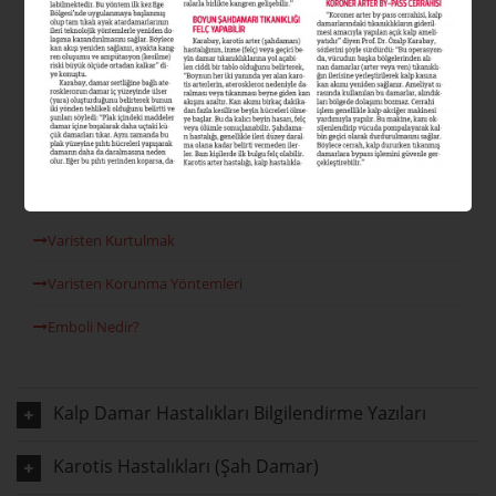
Varis Nedir?
Varis Tipleri Nelerdir?
Varis Nedenleri
Venöz Reflü
Lazer Varis Tedavisi
Varisten Kurtulmak
Varisten Korunma Yöntemleri
Emboli Nedir?
Kalp Damar Hastalıkları Bilgilendirme Yazıları
Karotis Hastalıkları (Şah Damar)