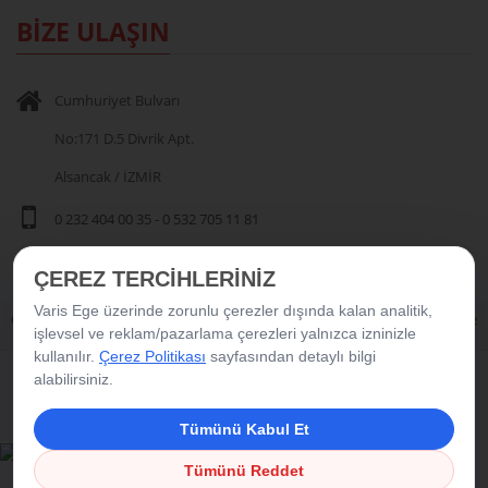
BİZE ULAŞIN
Cumhuriyet Bulvarı
No:171 D.5 Divrik Apt.
Alsancak / İZMİR
0 232 404 00 35
-
0 532 705 11 81
ÇEREZ TERCİHLERİNİZ
Varis Ege üzerinde zorunlu çerezler dışında kalan analitik,
Copyright © 2016 Varis Ege. Tüm Hakları Saklıdır.
|
Çerez Politikası
|
Çerez
Tercihleri
işlevsel ve reklam/pazarlama çerezleri yalnızca izninizle
kullanılır.
Çerez Politikası
sayfasından detaylı bilgi
alabilirsiniz.
Tümünü Kabul Et
Tümünü Reddet