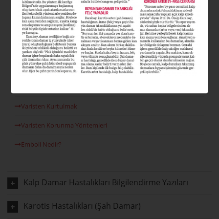
Varis Nedir?
Varis Tipleri Nelerdir?
Varis Nedenleri
Venöz Reflü
Lazer Varis Tedavisi
Varisten Kurtulmak
Varisten Korunma Yöntemleri
Emboli Nedir?
Kalp Damar Hastalıkları Bilgilendirme Yazıları
Karotis Hastalıkları (Şah Damar)