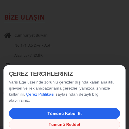
BİZE ULAŞIN
Cumhuriyet Bulvarı
No:171 D.5 Divrik Apt.
Alsancak / İZMİR
0 232 404 00 35
-
0 532 705 11 81
ÇEREZ TERCİHLERİNİZ
Varis Ege üzerinde zorunlu çerezler dışında kalan analitik,
işlevsel ve reklam/pazarlama çerezleri yalnızca izninizle
Copyright © 2016 Varis Ege. Tüm Hakları Saklıdır.
|
Çerez Politikası
|
Çerez
kullanılır.
Çerez Politikası
sayfasından detaylı bilgi
Tercihleri
alabilirsiniz.
Tümünü Kabul Et
Tümünü Reddet