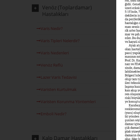
Venöz (Toplardamar)
Hastalıkları
Varis Nedir?
Varis Tipleri Nelerdir?
Varis Nedenleri
Venöz Reflü
Lazer Varis Tedavisi
Varisten Kurtulmak
Varisten Korunma Yöntemleri
Emboli Nedir?
Kalp Damar Hastalıkları