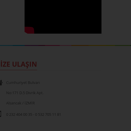
İZE ULAŞIN
Cumhuriyet Bulvarı
No:171 D.5 Divrik Apt.
Alsancak / İZMİR
0 232 404 00 35
-
0 532 705 11 81