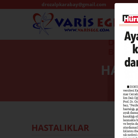
drozalpkarabay@gmail.com
HAST
HASTALIKLAR