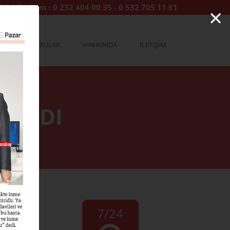
×
7/24 İletişim :
0 232 404 00 35
-
0 532 705 11 81
YA
SORULAR
HAKKIMDA
İLETİŞİM
ŞILDI
7/24