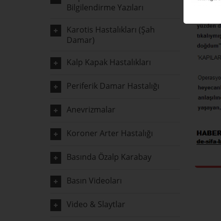
Bilgilendirme Yazıları
Karotis Hastalıkları (Şah
Damar)
Kalp Kapak Hastalıkları
Periferik Damar Hastalığı
Anevrizmalar
Koroner Arter Hastalığı
Basında Özalp Karabay
Basın Videoları
Video & Slaytlar