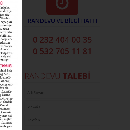
RANDEVU VE BİLGİ HATTI
0 232 404 00 35
0 532 705 11 81
RANDEVU
TALEBİ