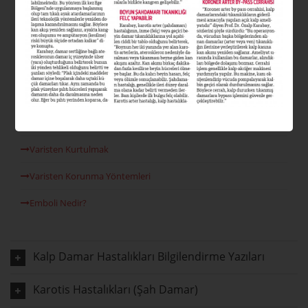
Varis Nedir?
Varis Tipleri Nelerdir?
Varis Nedenleri
Venöz Reflü
Lazer Varis Tedavisi
Varisten Kurtulmak
Varisten Korunma Yöntemleri
Emboli Nedir?
Kalp Damar Hastalıkları Bilgilendirme Yazıları
Karotis Hastalıkları (Şah Damar)