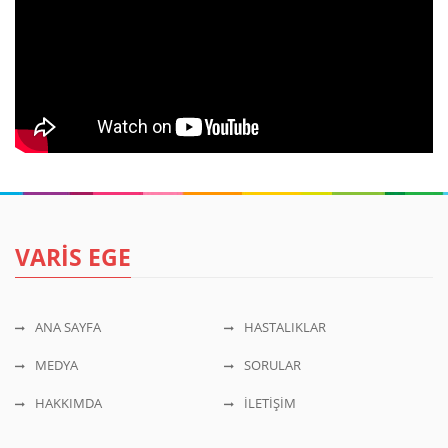
VARİS EGE
ANA SAYFA
HASTALIKLAR
MEDYA
SORULAR
HAKKIMDA
İLETİŞİM