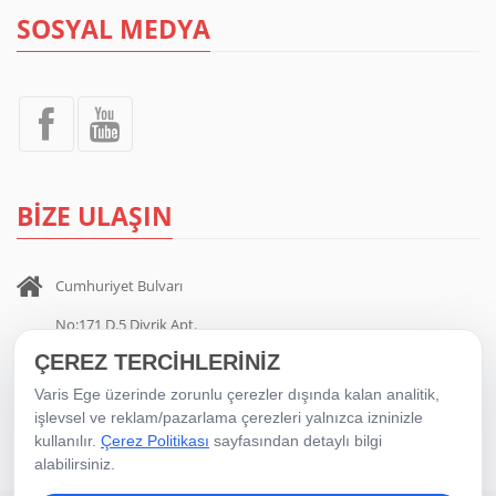
SOSYAL MEDYA
BİZE ULAŞIN
Cumhuriyet Bulvarı
No:171 D.5 Divrik Apt.
ÇEREZ TERCİHLERİNİZ
Alsancak / İZMİR
Varis Ege üzerinde zorunlu çerezler dışında kalan analitik,
0 232 404 00 35
-
0 532 705 11 81
işlevsel ve reklam/pazarlama çerezleri yalnızca izninizle
kullanılır.
Çerez Politikası
sayfasından detaylı bilgi
alabilirsiniz.