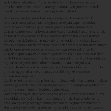
‘açık kalp ameliyatlarının’ olası riskleri , komplikasyonları en aza
indirilebilmekte ve hastanın ameliyat sonrası iyileşmesi daha hızlı
olarak daha erken taburculuğu sağlanabilmektedir.
Böbrek yetmezliği, şeker hastalığı ve diğer eşlik eden sistemik
rahatsızlıklarda çalışan kalpte bypass ameliyatı yapılması doku
perfüzyonu bozulmadığı için daha güvenli sonuçlanmaktadır.
Çalışan kalpde koroner bypass ameliyatı öncesinde hastanın iyi analiz
edilmesi,revaskülarize edilecek koroner damarların ve anastomoz
bölgelerinin değerlendirilmesi, kalp fonksiyonlarının ve kalp kapak
fonksiyonlarının incelenmesi ve eşlik eden sistemik hastalıkların analizi
sağlıklı operasyon sonuçları elde etmek açısından çok önemlidir.
Çalışan kalpde yapılan koroner bypasslarda en başta hastaların “kan”
nakli ihtimali asgariye inmekte , hastaların çok önemli bir kısmında ise
hiç kan nakli gereksinimi olmamaktadır. Bu da nakil yoluyla
bulaşabilecek hastalıkları önler, yabancı birisine ait kan ürününün kan
grupları uygun olsa bile vücutta yaratabileceği reaksiyonun
oluşmasına engel olur.
Özellikle ileri derecede kalp fonksiyonu bozuk olan hastalarda ameliyat
sonrası gelişebilen kalp yetmezliğinin ve bunun komplikasyonlarının
görülme oranını önemli ölçüde düşürmektedir.
Hastanın ameliyatı daha çabuk bitmekte ve Hastanın anestezi süresi
kısa olduğu için yoğun bakımda kalma oranı da, hastanede kalma
oranı da açık kalp ameliyatlarına göre önemli ölçüde azalmaktadır.
Hastalarda kan kaybı neredeyse hiç olmadığı yada minimal düzeyde