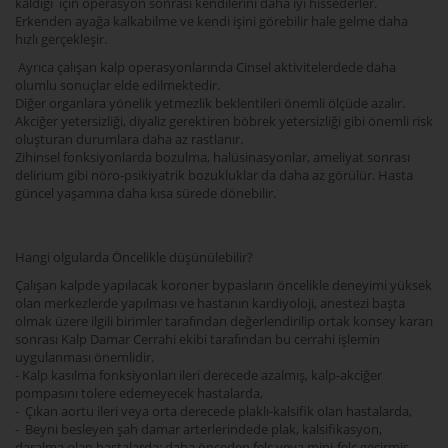
kaldığı için operasyon sonrası kendilerini daha iyi hissederler.
Erkenden ayağa kalkabilme ve kendi işini görebilir hale gelme daha
hızlı gerçekleşir.
Ayrıca çalışan kalp operasyonlarında Cinsel aktivitelerdede daha
olumlu sonuçlar elde edilmektedir.
Diğer organlara yönelik yetmezlik beklentileri önemli ölçüde azalır.
Akciğer yetersizliği, diyaliz gerektiren böbrek yetersizliği gibi önemli risk
oluşturan durumlara daha az rastlanır.
Zihinsel fonksiyonlarda bozulma, halüsinasyonlar, ameliyat sonrası
delirium gibi nöro-psikiyatrik bozukluklar da daha az görülür. Hasta
güncel yaşamına daha kısa sürede dönebilir.
Hangi olgularda Öncelikle düşünülebilir?
Çalışan kalpde yapılacak koroner bypasların öncelikle deneyimi yüksek
olan merkezlerde yapılması ve hastanın kardiyoloji, anestezi başta
olmak üzere ilgili birimler tarafından değerlendirilip ortak konsey kararı
sonrası Kalp Damar Cerrahi ekibi tarafından bu cerrahi işlemin
uygulanması önemlidir.
- Kalp kasılma fonksiyonları ileri derecede azalmış, kalp-akciğer
pompasını tolere edemeyecek hastalarda,
- Çıkan aortu ileri veya orta derecede plaklı-kalsifik olan hastalarda,
- Beyni besleyen şah damar arterlerindede plak, kalsifikasyon,
daralma olan hastalarda; daha önceden felç veya mini-felç geçirmiş