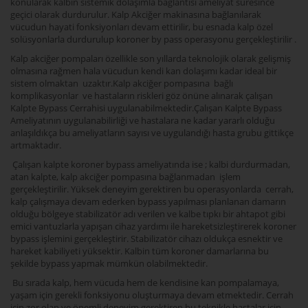
konularak kalbin sistemik dolaşımla bağlantısı ameliyat süresince
geçici olarak durdurulur. Kalp Akciğer makinasına bağlanılarak
vücudun hayati fonksiyonları devam ettirilir, bu esnada kalp özel
solüsyonlarla durdurulup koroner by pass operasyonu gerçekleştirilir .
Kalp akciğer pompaları özellikle son yıllarda teknolojik olarak gelişmiş
olmasına rağmen hala vücudun kendi kan dolaşımı kadar ideal bir
sistem olmaktan uzaktır.Kalp akciğer pompasına bağlı
komplikasyonlar ve hastaların riskleri göz önüne alınarak çalışan
Kalpte Bypass Cerrahisi uygulanabilmektedir.Çalışan Kalpte Bypass
Ameliyatının uygulanabilirliği ve hastalara ne kadar yararlı olduğu
anlaşıldıkça bu ameliyatların sayısı ve uygulandığı hasta grubu gittikçe
artmaktadır.
Çalışan kalpte koroner bypass ameliyatında ise ; kalbi durdurmadan,
atan kalpte, kalp akciğer pompasına bağlanmadan işlem
gerçekleştirilir. Yüksek deneyim gerektiren bu operasyonlarda cerrah,
kalp çalışmaya devam ederken bypass yapılması planlanan damarın
olduğu bölgeye stabilizatör adı verilen ve kalbe tıpkı bir ahtapot gibi
emici vantuzlarla yapışan cihaz yardımı ile hareketsizleştirerek koroner
bypass işlemini gerçekleştirir. Stabilizatör cihazı oldukça esnektir ve
hareket kabiliyeti yüksektir. Kalbin tüm koroner damarlarına bu
şekilde bypass yapmak mümkün olabilmektedir.
Bu sırada kalp, hem vücuda hem de kendisine kan pompalamaya,
yaşam için gerekli fonksiyonu oluşturmaya devam etmektedir. Cerrah
için zor olan ve önemli deneyim gerektiren bu teknikle hastalar için