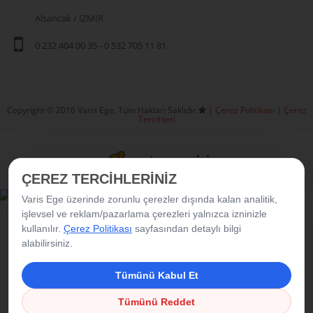
Alsancak / İZMİR
0 232 404 00 35
-
0 532 705 11 81
Copyright © 2016 Varis Ege. Tüm Hakları Saklıdır.
|
Çerez Politikası
|
Çerez
Tercihleri
ÇEREZ TERCİHLERİNİZ
Varis Ege üzerinde zorunlu çerezler dışında kalan analitik,
işlevsel ve reklam/pazarlama çerezleri yalnızca izninizle
kullanılır.
Çerez Politikası
sayfasından detaylı bilgi
alabilirsiniz.
Tümünü Kabul Et
Tümünü Reddet