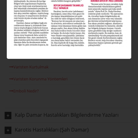
Varis Nedir?
Varis Tipleri Nelerdir?
Varis Nedenleri
Venöz Reflü
Lazer Varis Tedavisi
Varisten Kurtulmak
Varisten Korunma Yöntemleri
Emboli Nedir?
Kalp Damar Hastalıkları Bilgilendirme Yazıları
Karotis Hastalıkları (Şah Damar)