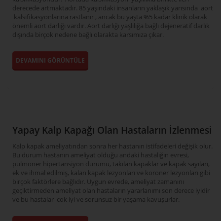
derecede artmaktadır. 85 yaşındaki insanların yaklaşık yarısında aort
kalsifikasyonlarına rastlanır , ancak bu yaşta %5 kadar klinik olarak
önemli aort darlığı vardır. Aort darlığı yaşlılığa bağlı dejeneratif darlık
dışında birçok nedene bağlı olarakta karsımıza çıkar.
DEVAMINI GÖRÜNTÜLE
Yapay Kalp Kapağı Olan Hastaların İzlenmesi
Kalp kapak ameliyatından sonra her hastanın istifadeleri değişik olur.
Bu durum hastanın ameliyat olduğu andaki hastalığın evresi,
pulmoner hipertansiyon durumu, takılan kapaklar ve kapak sayıları,
ek ve ihmal edilmiş, kalan kapak lezyonları ve koroner lezyonları gibi
birçok faktörlere bağlıdır. Uygun evrede, ameliyat zamanını
geçiktirmeden ameliyat olan hastaların yararlanımı son derece iyidir
ve bu hastalar cok iyi ve sorunsuz bir yaşama kavuşurlar.