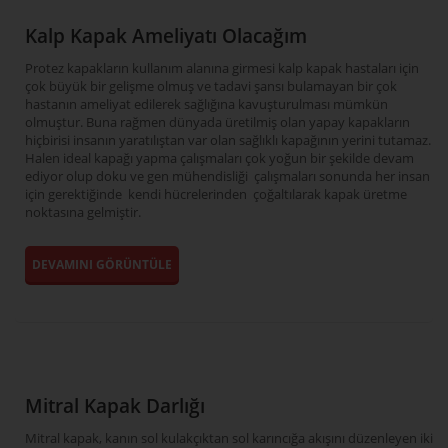
Kalp Kapak Ameliyatı Olacağım
Protez kapakların kullanım alanına girmesi kalp kapak hastaları için
çok büyük bir gelişme olmuş ve tadavi şansı bulamayan bir çok
hastanın ameliyat edilerek sağlığına kavuşturulması mümkün
olmuştur. Buna rağmen dünyada üretilmiş olan yapay kapakların
hiçbirisi insanın yaratılıştan var olan sağlıklı kapağının yerini tutamaz.
Halen ideal kapağı yapma çalışmaları çok yoğun bir şekilde devam
ediyor olup doku ve gen mühendisliği çalışmaları sonunda her insan
için gerektiğinde kendi hücrelerinden çoğaltılarak kapak üretme
noktasına gelmiştir.
DEVAMINI GÖRÜNTÜLE
Mitral Kapak Darlığı
Mitral kapak, kanın sol kulakçık­tan sol karıncığa akışını düzenleyen iki