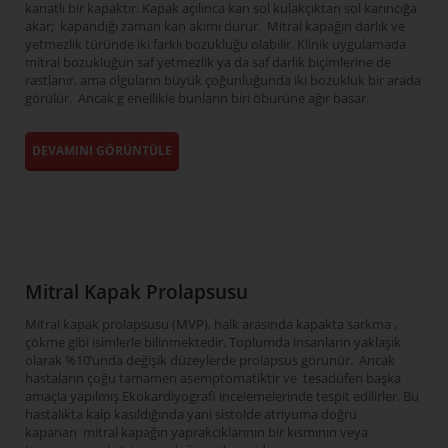
kanatlı bir kapaktır. Kapak açılınca kan sol kulakçıktan sol karıncığa
akar; kapandığı zaman kan akımı durur. Mitral kapağın darlık ve
yetmezlik türünde iki farklı bozukluğu olabilir. Klinik uygulamada
mitral bozukluğun saf yetmezlik ya da saf darlık biçimlerine de
rastlanır, ama olguların büyük çoğunluğunda iki bozukluk bir arada
görülür. Ancak g enellikle bunların biri öbürüne ağır basar.
DEVAMINI GÖRÜNTÜLE
Mitral Kapak Prolapsusu
Mitral kapak prolapsusu (MVP), halk arasında kapakta sarkma ,
çökme gibi isimlerle bilinmektedir. Toplumda insanların yaklaşık
olarak %10’unda değişik düzeylerde prolapsus görünür. Ancak
hastaların çoğu tamamen asemptomatiktir ve tesadüfen başka
amaçla yapılmış Ekokardiyografi incelemelerinde tespit edilirler. Bu
hastalıkta kalp kasıldığında yani sistolde atriyuma doğru
kapanan mitral kapağın yaprakcıklarının bir kısmının veya