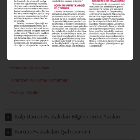
Varis Nedir?
Varis Tipleri Nelerdir?
Varis Nedenleri
Venöz Reflü
Lazer Varis Tedavisi
Varisten Kurtulmak
Varisten Korunma Yöntemleri
Emboli Nedir?
Kalp Damar Hastalıkları Bilgilendirme Yazıları
Karotis Hastalıkları (Şah Damar)