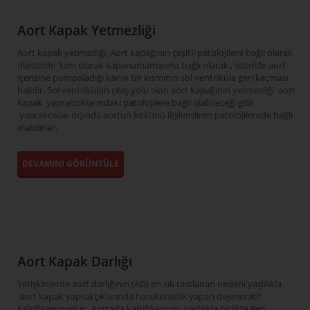
Aort Kapak Yetmezliği
Aort kapak yetmezliği; Aort kapağının çeşitli patolojilere bağlı olarak
diastolde tam olarak kapanamamasına bağlı olarak , sistolde aort
içerisine pompaladığı kanın bir kısmının sol ventriküle geri kaçması
halidir. Sol ventrikülün çıkış yolu olan aort kapağının yetmezliği aort
kapak yaprakcıklarındaki patolojilere bağlı olabileceği gibi
yaprakcıklar dışında aortun kökünü ilgilendiren patolojilerede bağlı
olabilirler.
DEVAMINI GÖRÜNTÜLE
Aort Kapak Darlığı
Yetişkinlerde aort darlığının (AD) en sık rastlanan nedeni yaşlılıkla
aort kapak yaprakçıklarında hareketsizlik yapan dejeneratif
kalsifikasyondur. Aortada kalsifikasyon yaşlılıkla birlikte ileri