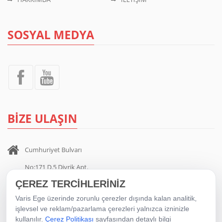
SOSYAL MEDYA
BİZE ULAŞIN
Cumhuriyet Bulvarı
No:171 D.5 Divrik Apt.
ÇEREZ TERCİHLERİNİZ
Alsancak / İZMİR
Varis Ege üzerinde zorunlu çerezler dışında kalan analitik,
0 232 404 00 35
-
0 532 705 11 81
işlevsel ve reklam/pazarlama çerezleri yalnızca izninizle
kullanılır.
Çerez Politikası
sayfasından detaylı bilgi