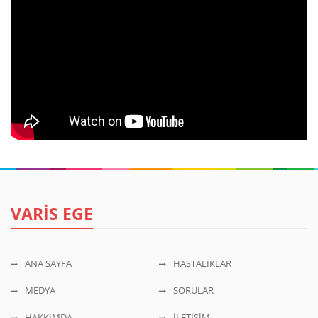
VARİS EGE
ANA SAYFA
HASTALIKLAR
MEDYA
SORULAR
HAKKIMDA
İLETİŞİM