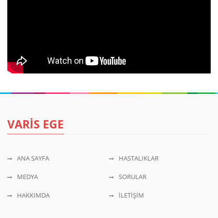
VARİS EGE
ANA SAYFA
HASTALIKLAR
MEDYA
SORULAR
HAKKIMDA
İLETİŞİM