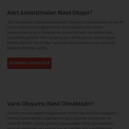
Aort Anevrizmaları Nasıl Oluşur?
Aort duvarının 3 ana katmanı vardr. Aortanın iç katmanının yırtılarak
kanın orta katmana geçmesine ve burada yeni bir lümen
oluşturmasına aort diseksiyonu denilmektedir. Genellikle yaşlı
insanlarda görülür. Yeni oluşmuş aort diseksiyonu acil ve hayatı
tehdit eden bir durumdur. Aortanın dış katmanının da yırtılarak
patlama ihtimali vardır....
DEVAMINI GÖRÜNTÜLE
Varis Oluşumu Nasıl Olmaktadır?
Vücudumuzda değişik bölgelerdeki toplar damarlarda oluşabilen
varisler bulundukları organa/yere göre çeşitlilik gösterirler: A)
VULVAR VARİS : (Kadın genital organlardaki varis): Bu varislerin
oluşum nedenleri ve tadavisi bacak varisleri gibi yapıldığından