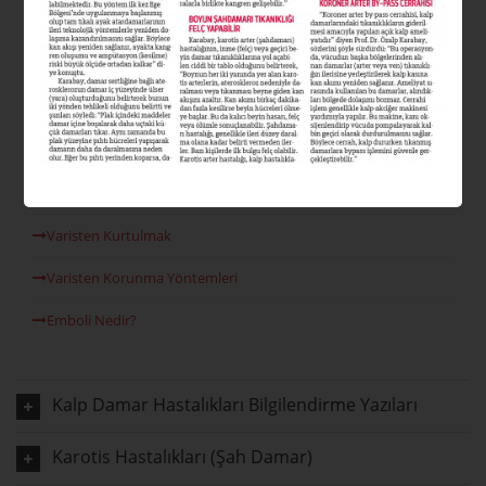
Varis Nedir?
Varis Tipleri Nelerdir?
Varis Nedenleri
Venöz Reflü
Lazer Varis Tedavisi
Varisten Kurtulmak
Varisten Korunma Yöntemleri
Emboli Nedir?
Kalp Damar Hastalıkları Bilgilendirme Yazıları
Karotis Hastalıkları (Şah Damar)