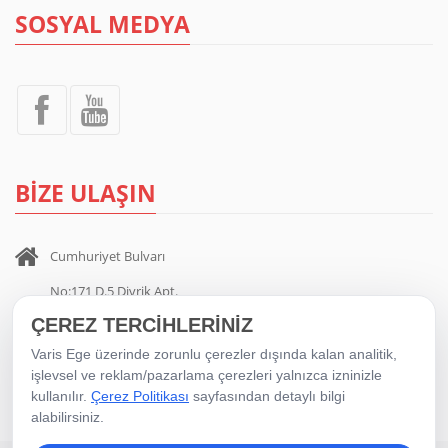
SOSYAL MEDYA
BİZE ULAŞIN
Cumhuriyet Bulvarı
No:171 D.5 Divrik Apt.
ÇEREZ TERCİHLERİNİZ
Alsancak / İZMİR
Varis Ege üzerinde zorunlu çerezler dışında kalan analitik,
0 232 404 00 35
-
0 532 705 11 81
işlevsel ve reklam/pazarlama çerezleri yalnızca izninizle
kullanılır.
Çerez Politikası
sayfasından detaylı bilgi
alabilirsiniz.