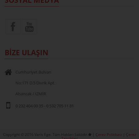
BİZE ULAŞIN
Cumhuriyet Bulvarı
No:171 D.5 Divrik Apt.
Alsancak / İZMİR
0 232 404 00 35
-
0 532 705 11 81
Copyright © 2016 Varis Ege. Tüm Hakları Saklıdır.
|
Çerez Politikası
|
Çerez
Tercihleri