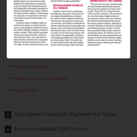
Varis Nedir?
Varis Tipleri Nelerdir?
Varis Nedenleri
Venöz Reflü
Lazer Varis Tedavisi
Varisten Kurtulmak
Varisten Korunma Yöntemleri
Emboli Nedir?
Kalp Damar Hastalıkları Bilgilendirme Yazıları
Karotis Hastalıkları (Şah Damar)