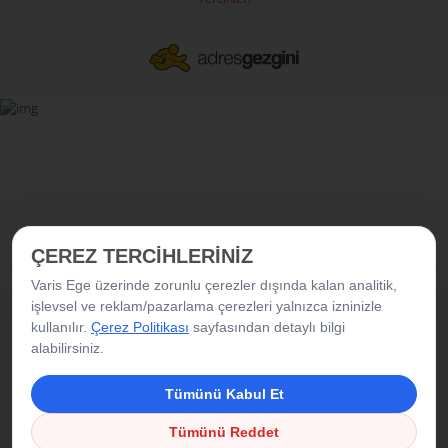
ÇEREZ TERCİHLERİNİZ
Varis Ege üzerinde zorunlu çerezler dışında kalan analitik,
işlevsel ve reklam/pazarlama çerezleri yalnızca izninizle
kullanılır.
Çerez Politikası
sayfasından detaylı bilgi
alabilirsiniz.
Tümünü Kabul Et
Tümünü Reddet