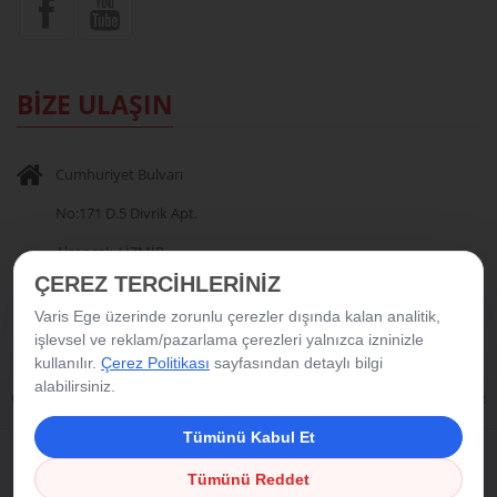
BİZE ULAŞIN
Cumhuriyet Bulvarı
No:171 D.5 Divrik Apt.
Alsancak / İZMİR
ÇEREZ TERCİHLERİNİZ
0 232 404 00 35
-
0 532 705 11 81
Varis Ege üzerinde zorunlu çerezler dışında kalan analitik,
işlevsel ve reklam/pazarlama çerezleri yalnızca izninizle
kullanılır.
Çerez Politikası
sayfasından detaylı bilgi
alabilirsiniz.
Copyright © 2016 Varis Ege. Tüm Hakları Saklıdır.
|
Çerez Politikası
|
Çerez
Tercihleri
Tümünü Kabul Et
Tümünü Reddet