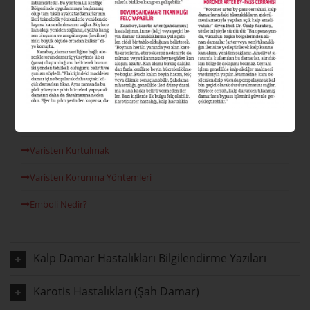
Varis Nedir?
Varis Tipleri Nelerdir?
Varis Nedenleri
Venöz Reflü
Lazer Varis Tedavisi
Varisten Kurtulmak
Varisten Korunma Yöntemleri
Emboli Nedir?
Kalp Damar Hastalıkları Bilgilendirme Yazıları
Karotis Hastalıkları (Şah Damar)