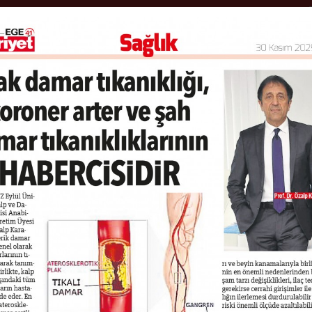
ANA SAYFA
HASTALIKLAR
MED
KALP KRİZİ İHTİMALİ