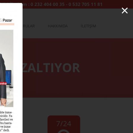
×
7/24 İletişim :
0 232 404 00 35
-
0 532 705 11 81
YA
SORULAR
HAKKIMDA
İLETİŞİM
Nİ AZALTIYOR
7/24