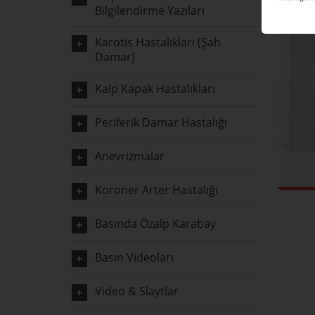
Bilgilendirme Yazıları
Karotis Hastalıkları (Şah
Damar)
Kalp Kapak Hastalıkları
Periferik Damar Hastalığı
Anevrizmalar
Koroner Arter Hastalığı
Basında Özalp Karabay
Basın Videoları
Video & Slaytlar