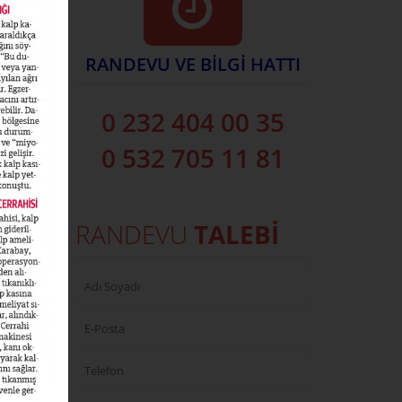
RANDEVU VE BİLGİ HATTI
0 232 404 00 35
0 532 705 11 81
RANDEVU
TALEBİ