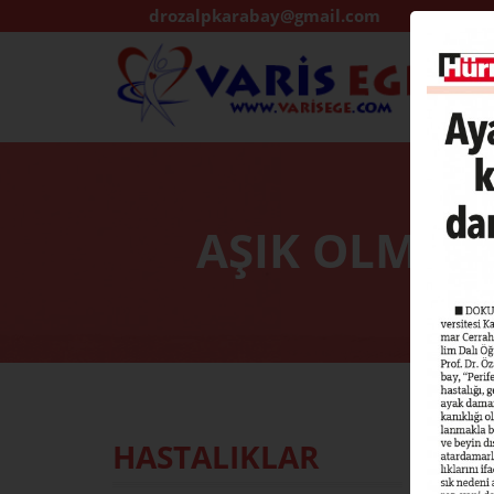
drozalpkarabay@gmail.com
AŞIK OLMAK 
HASTALIKLAR