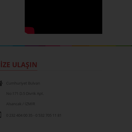
İZE ULAŞIN
Cumhuriyet Bulvarı
No:171 D.5 Divrik Apt.
Alsancak / İZMİR
0 232 404 00 35
-
0 532 705 11 81