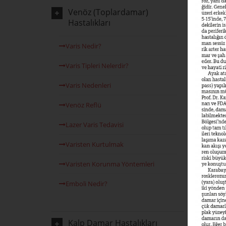
Venöz (Toplardamar)
Hastalıkları
Varis Nedir?
Varis Tipleri Nelerdir?
Varis Nedenleri
Venöz Reflü
Lazer Varis Tedavisi
Varisten Kurtulmak
Varisten Korunma Yöntemleri
Emboli Nedir?
Kalp Damar Hastalıkları