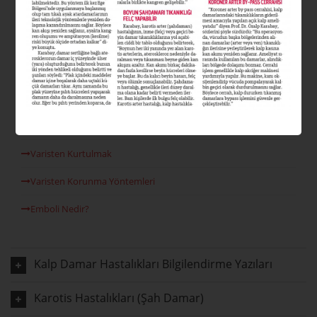
Varis Nedir?
Varis Tipleri Nelerdir?
Varis Nedenleri
Venöz Reflü
Lazer Varis Tedavisi
Varisten Kurtulmak
Varisten Korunma Yöntemleri
Emboli Nedir?
Kalp Damar Hastalıkları Bilgilendirme Yazıları
Karotis Hastalıkları (Şah Damar)