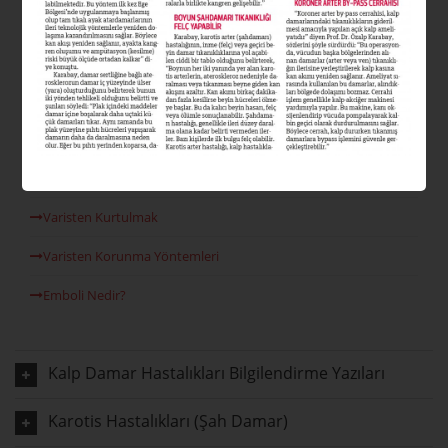
Varis Nedir?
Varis Tipleri Nelerdir?
Varis Nedenleri
Venöz Reflü
Lazer Varis Tedavisi
Varisten Kurtulmak
Varisten Korunma Yöntemleri
Emboli Nedir?
Kalp Damar Hastalıkları Bilgilendirme Yazıları
Karotis Hastalıkları (Şah Damar)