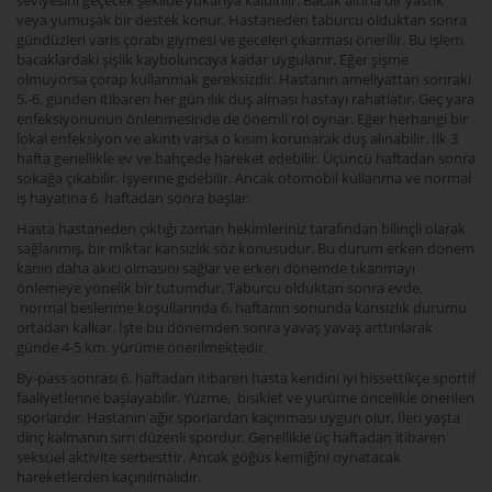
veya yumuşak bir destek konur. Hastaneden taburcu olduktan sonra
gündüzleri varis çorabı giymesi ve geceleri çıkarması önerilir. Bu işlem
bacaklardaki şişlik kayboluncaya kadar uygulanır. Eğer şişme
olmuyorsa çorap kullanmak gereksizdir. Hastanın ameliyattan sonraki
5.-6. günden itibaren her gün ılık duş alması hastayı rahatlatır. Geç yara
enfeksiyonunun önlenmesinde de önemli rol oynar. Eğer herhangi bir
lokal enfeksiyon ve akıntı varsa o kısım korunarak duş alınabilir. İlk 3
hafta genellikle ev ve bahçede hareket edebilir. Üçüncü haftadan sonra
sokağa çıkabilir. İşyerine gidebilir. Ancak otomobil kullanma ve normal
iş hayatına 6. haftadan sonra başlar.
Hasta hastaneden çıktığı zaman hekimleriniz tarafından bilinçli olarak
sağlanmış, bir miktar kansızlık söz konusudur. Bu durum erken dönem
kanın daha akıcı olmasını sağlar ve erken dönemde tıkanmayı
önlemeye yönelik bir tutumdur. Taburcu olduktan sonra evde,
normal beslenme koşullarında 6. haftanın sonunda kansızlık durumu
ortadan kalkar. İşte bu dönemden sonra yavaş yavaş arttırılarak
günde 4-5 km. yürüme önerilmektedir.
By-pass sonrası 6. haftadan itibaren hasta kendini iyi hissettikçe sportif
faaliyetlerine başlayabilir. Yüzme, bisiklet ve yürüme öncelikle önerilen
sporlardır. Hastanın ağır sporlardan kaçınması uygun olur. İleri yaşta
dinç kalmanın sırrı düzenli spordur. Genellikle üç haftadan itibaren
seksüel aktivite serbesttir. Ancak göğüs kemiğini oynatacak
hareketlerden kaçınılmalıdır.