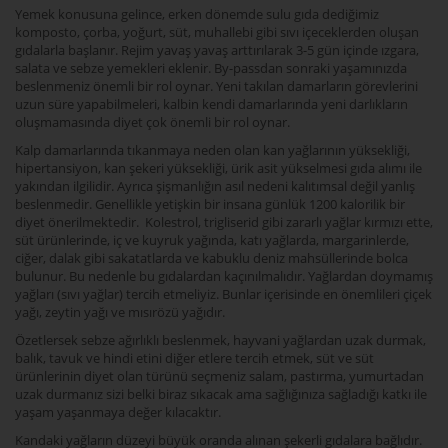
Yemek konusuna gelince, erken dönemde sulu gıda dediğimiz
komposto, çorba, yoğurt, süt, muhallebi gibi sıvı içeceklerden oluşan
gıdalarla başlanır. Rejim yavaş yavaş arttırılarak 3-5 gün içinde ızgara,
salata ve sebze yemekleri eklenir. By-passdan sonraki yaşamınızda
beslenmeniz önemli bir rol oynar. Yeni takılan damarların görevlerini
uzun süre yapabilmeleri, kalbin kendi damarlarında yeni darlıkların
oluşmamasında diyet çok önemli bir rol oynar.
Kalp damarlarında tıkanmaya neden olan kan yağlarının yüksekliği,
hipertansiyon, kan şekeri yüksekliği, ürik asit yükselmesi gıda alımı ile
yakından ilgilidir. Ayrıca şişmanlığın asıl nedeni kalıtımsal değil yanlış
beslenmedir. Genellikle yetişkin bir insana günlük 1200 kalorilik bir
diyet önerilmektedir. Kolestrol, trigliserid gibi zararlı yağlar kırmızı ette,
süt ürünlerinde, iç ve kuyruk yağında, katı yağlarda, margarinlerde,
ciğer, dalak gibi sakatatlarda ve kabuklu deniz mahsüllerinde bolca
bulunur. Bu nedenle bu gıdalardan kaçınılmalıdır. Yağlardan doymamış
yağları (sıvı yağlar) tercih etmeliyiz. Bunlar içerisinde en önemlileri çiçek
yağı, zeytin yağı ve mısırözü yağıdır.
Özetlersek sebze ağırlıklı beslenmek, hayvani yağlardan uzak durmak,
balık, tavuk ve hindi etini diğer etlere tercih etmek, süt ve süt
ürünlerinin diyet olan türünü seçmeniz salam, pastırma, yumurtadan
uzak durmanız sizi belki biraz sıkacak ama sağlığınıza sağladığı katkı ile
yaşam yaşanmaya değer kılacaktır.
Kandaki yağların düzeyi büyük oranda alınan şekerli gıdalara bağlıdır.