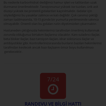
Bu nedenle karbonhidrat dediğimiz hamur işleri ve tatlılardan uzak
durmanız önerilmektedir. Tansiyonunuz yüksek ise tuzdan, ürik asit
düzeyi yüksek ise proteinli gıdalardan kaçınılmalıdır. Gıdalar için
söylediğimiz bu yasaklar zalimce ve katı değildir. Çok canımız çektiği
zaman tadılmasında, 10-15 günde bir yumurta yenilmesinde sakınca
olmayabilir. Önemli olan bu gıdaları rutin diyetimizden çıkarmaktır.
Hastaneden çıktığınızda hekimleriniz tarafından önerilmiş kullanmak
zorunda olduğunuz birtakım ilaçlarınız olacaktır. Kanı suladırıcı ilaçlar,
beta bloker ilaçlar, bazı tansiyon ilaçları, idrar söktürücü ilaçlar ve
antibiyotikler gibi. Kontrollerinizsırasında bunların bazıları hekimleriniz
tarafından kesilecek ancak bazı ilaçlaarın ömür boyu kullanılması
gerekecektir.
7/24
RANDEVU VE BİLGİ HATTI