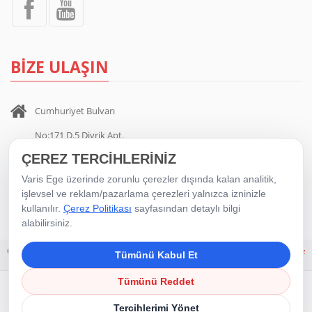
BİZE ULAŞIN
Cumhuriyet Bulvarı
No:171 D.5 Divrik Apt.
ÇEREZ TERCİHLERİNİZ
Alsancak / İZMİR
Varis Ege üzerinde zorunlu çerezler dışında kalan analitik,
0 232 404 00 35
-
0 532 705 11 81
işlevsel ve reklam/pazarlama çerezleri yalnızca izninizle
kullanılır.
Çerez Politikası
sayfasından detaylı bilgi
alabilirsiniz.
Copyright © 2016 Varis Ege. Tüm Hakları Saklıdır.
|
Çerez Politikası
|
Çerez
Tümünü Kabul Et
Tercihleri
Tümünü Reddet
Tercihlerimi Yönet