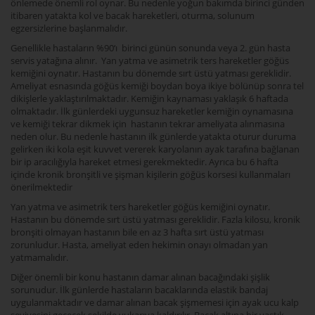
önlemede önemli rol oynar. Bu nedenle yoğun bakımda birinci günden
itibaren yatakta kol ve bacak hareketleri, oturma, solunum
egzersizlerine başlanmalıdır.
Genellikle hastaların %90‘ı birinci günün sonunda veya 2. gün hasta
servis yatağına alınır. Yan yatma ve asimetrik ters hareketler göğüs
kemiğini oynatır. Hastanın bu dönemde sırt üstü yatması gereklidir.
Ameliyat esnasında göğüs kemiği boydan boya ikiye bölünüp sonra tel
dikişlerle yaklaştırılmaktadır. Kemiğin kaynaması yaklaşık 6 haftada
olmaktadır. İlk günlerdeki uygunsuz hareketler kemiğin oynamasına
ve kemiği tekrar dikmek için hastanın tekrar ameliyata alınmasına
neden olur. Bu nedenle hastanın ilk günlerde yatakta oturur duruma
gelirken iki kola eşit kuvvet vererek karyolanın ayak tarafına bağlanan
bir ip aracılığıyla hareket etmesi gerekmektedir. Ayrıca bu 6 hafta
içinde kronik bronşitli ve şişman kişilerin göğüs korsesi kullanmaları
önerilmektedir
Yan yatma ve asimetrik ters hareketler göğüs kemiğini oynatır.
Hastanın bu dönemde sırt üstü yatması gereklidir. Fazla kilosu, kronik
bronşiti olmayan hastanın bile en az 3 hafta sırt üstü yatması
zorunludur. Hasta, ameliyat eden hekimin onayı olmadan yan
yatmamalıdır.
Diğer önemli bir konu hastanın damar alınan bacağındaki şişlik
sorunudur. İlk günlerde hastaların bacaklarında elastik bandaj
uygulanmaktadır ve damar alınan bacak şişmemesi için ayak ucu kalp
seviyesini geçecek şekilde yukarıya kaldırılır. Bacak altına bir yastık