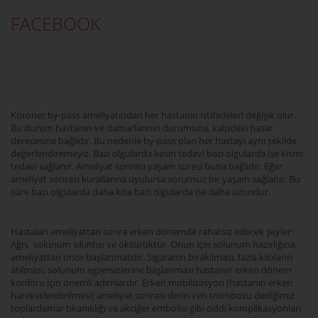
FACEBOOK
Koroner by-pass ameliyatından her hastanın istifadeleri değişik olur.
Bu durum hastanın ve damarlarının durumuna, kalpdeki hasar
derecesine bağlıdır. Bu nedenle by-pass olan her hastayı aynı şekilde
değerlendiremeyiz. Bazı olgularda kesin tedavi bazı olgularda ise kısmi
tedavi sağlanır. Ameliyat sonrası yaşam süresi buna bağlıdır. Eğer
ameliyat sonrası kurallarına uyulursa sorunsuz bir yaşam sağlanır. Bu
süre bazı olgularda daha kısa bazı olgularda ise daha uzundur.
Hastaları ameliyattan sonra erken dönemde rahatsız edecek şeyler:
Ağrı, solunum sıkıntısı ve öksürüktür. Onun için solunum hazırlığına
ameliyattan önce başlanmalıdır. Sigaranın bırakılması, fazla kiloların
atılması, solunum egzersizlerine başlanması hastanın erken dönem
konforu için önemli adımlardır. Erken mobilizasyon (hastanın erken
hareketlendirilmesi) ameliyat sonrası derin ven trombozu dediğimiz
toplardamar tıkanıklığı ve akciğer embolisi gibi ciddi komplikasyonları