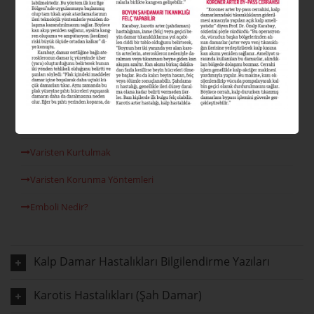
Varis Nedir?
Varis Tipleri Nelerdir?
Varis Nedenleri
Venöz Reflü
Lazer Varis Tedavisi
Varisten Kurtulmak
Varisten Korunma Yöntemleri
Emboli Nedir?
Kalp Damar Hastalıkları Bilgilendirme Yazıları
Karotis Hastalıkları (Şah Damar)