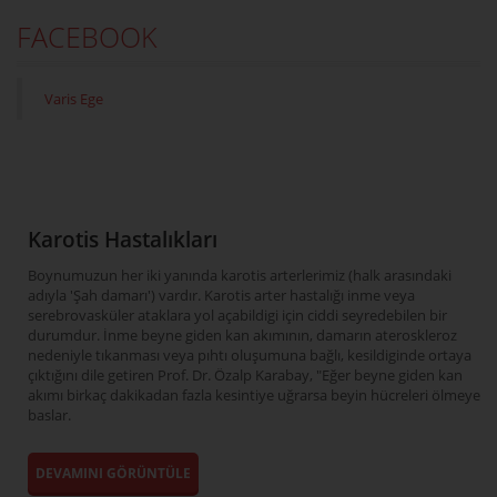
FACEBOOK
Varis Ege
Karotis Hastalıkları
Boynumuzun her iki yanında karotis arterlerimiz (halk arasındaki
adıyla 'Şah damarı') vardır. Karotis arter hastalığı inme veya
serebrovasküler ataklara yol açabildigi için ciddi seyredebilen bir
durumdur. İnme beyne giden kan akımının, damarın ateroskleroz
nedeniyle tıkanması veya pıhtı oluşumuna bağlı, kesildiginde ortaya
çıktığını dile getiren Prof. Dr. Özalp Karabay, "Eğer beyne giden kan
akımı birkaç dakikadan fazla kesintiye uğrarsa beyin hücreleri ölmeye
baslar.
DEVAMINI GÖRÜNTÜLE