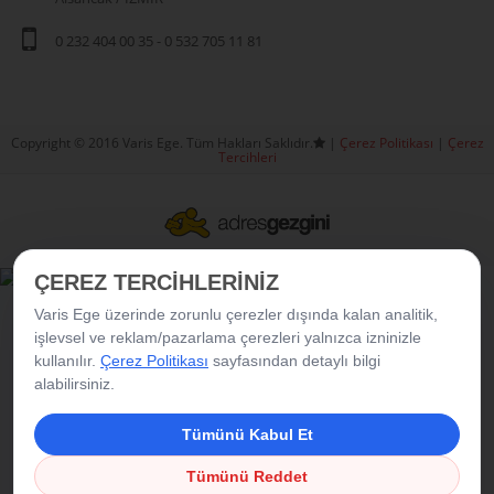
0 232 404 00 35
-
0 532 705 11 81
Copyright © 2016 Varis Ege. Tüm Hakları Saklıdır.
|
Çerez Politikası
|
Çerez
Tercihleri
ÇEREZ TERCİHLERİNİZ
Varis Ege üzerinde zorunlu çerezler dışında kalan analitik,
işlevsel ve reklam/pazarlama çerezleri yalnızca izninizle
kullanılır.
Çerez Politikası
sayfasından detaylı bilgi
alabilirsiniz.
Tümünü Kabul Et
Tümünü Reddet