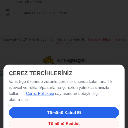
Alsancak / İZMİR
0 232 404 00 35
-
0 532 705 11 81
Copyright © 2016 Varis Ege. Tüm Hakları Saklıdır.
|
Çerez Politikası
|
Çerez
Tercihleri
ÇEREZ TERCİHLERİNİZ
Varis Ege üzerinde zorunlu çerezler dışında kalan analitik,
işlevsel ve reklam/pazarlama çerezleri yalnızca izninizle
kullanılır.
Çerez Politikası
sayfasından detaylı bilgi
alabilirsiniz.
Tümünü Kabul Et
Tümünü Reddet