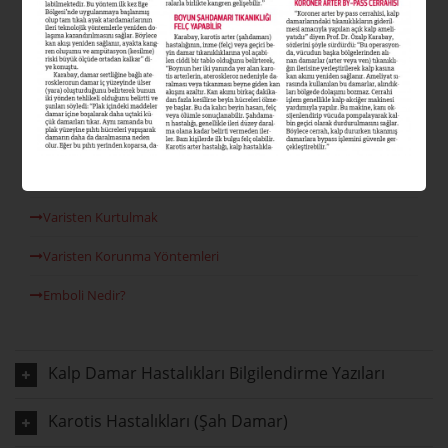
Varis Nedir?
Varis Tipleri Nelerdir?
Varis Nedenleri
Venöz Reflü
Lazer Varis Tedavisi
Varisten Kurtulmak
Varisten Korunma Yöntemleri
Emboli Nedir?
Kalp Damar Hastalıkları Bilgilendirme Yazıları
Karotis Hastalıkları (Şah Damar)