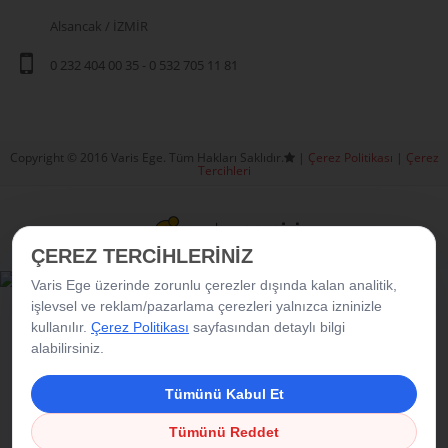
Alsancak / İZMİR
0 232 404 00 35
-
0 532 705 11 81
Copyright © 2016 Varis Ege. Tüm Hakları Saklıdır.
|
Çerez Politikası
|
Çerez
Tercihleri
ÇEREZ TERCİHLERİNİZ
Varis Ege üzerinde zorunlu çerezler dışında kalan analitik,
işlevsel ve reklam/pazarlama çerezleri yalnızca izninizle
kullanılır.
Çerez Politikası
sayfasından detaylı bilgi
alabilirsiniz.
Tümünü Kabul Et
Tümünü Reddet