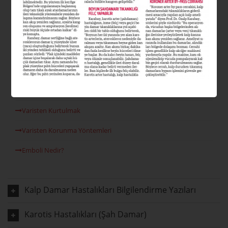
Varis Nedir?
Varis Tipleri Nelerdir?
Varis Nedenleri
Venöz Reflü
Lazer Varis Tedavisi
Varisten Kurtulmak
Varisten Korunma Yöntemleri
Emboli Nedir?
Kalp Damar Hastalıkları Bilgilendirme Yazıları
Karotis Hastalıkları (Şah Damar)