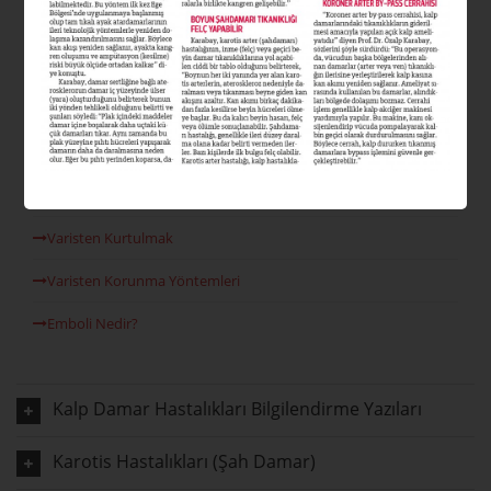
Varis Nedir?
Varis Tipleri Nelerdir?
Varis Nedenleri
Venöz Reflü
Lazer Varis Tedavisi
Varisten Kurtulmak
Varisten Korunma Yöntemleri
Emboli Nedir?
Kalp Damar Hastalıkları Bilgilendirme Yazıları
Karotis Hastalıkları (Şah Damar)