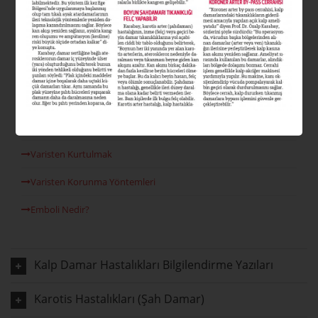
Varis Nedir?
Varis Tipleri Nelerdir?
Varis Nedenleri
Venöz Reflü
Lazer Varis Tedavisi
Varisten Kurtulmak
Varisten Korunma Yöntemleri
Emboli Nedir?
Kalp Damar Hastalıkları Bilgilendirme Yazıları
Karotis Hastalıkları (Şah Damar)