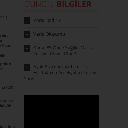
GÜNCEL
BİLGİLER
atış
Varis Nedir ?
Varis Oluşumu
adır.
er
 5 kat
Kanal 35 Önce Sağlık - Varis
Tedavisi Nasıl Olur ?
dir.
y olup,
Ayak Atardamarı Tam Tıkalı
me
Hastalarda Ameliyatsız Tedavi
Şansı
ığı %50
mesi ve
 büyük
a klinik