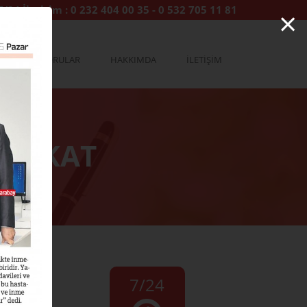
×
7/24 İletişim :
0 232 404 00 35
-
0 532 705 11 81
YA
SORULAR
HAKKIMDA
İLETİŞİM
DİKKAT
7/24
oluşan
re