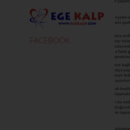
aktif yaşama
“Dünyada ve
nedeni ayak
Ayakta enfe
FACEBOOK
Damar tıkanı
hastalarında
daha fazla 
gelişmekted
Şekere bağl
oldukça yay
ihtimali %2
olmayanlard
Bacak kesil
ye ulaşmakt
Tüm bu nede
oluştuğunda
önem taşım
“Unutulmama