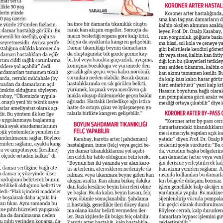
alığı göstergesidir.
olarak adlandırılan diyabetik ayak yarası genellikle 5-10 yıldan uzun 
n hastalarda görülür ve diyabetin süresi arttıkça görülme ihtimali de
 hastasının birinde yaşamı boyunca ayakta yara oluşma riski vardır.
yak yaralarının yaklaşık yarısında damar tıkanması olmasına rağmen
ihmal edilir. Bu nedenle ayağında yara çıkan bir diyabetik hastanın b
ıklığı yönünden acil değerlendirilmesi önemlidir. Çünkü damar tıkanı
amarların kanlanması sağlanmadığından yaranın iyileşmesi daha uz
akit kaybı nedeniyle ayak kaybına kadar giden istenmeyen olaylar
ktedir.