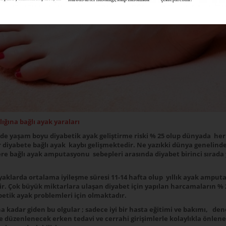
ığına bağlı ayak yaraları
rde yaşam boyu diyabetik ayak geliştirme riski % 25 olup dünyada her
r diyabete bağlı ayak kaybı gelişmektedir. Ne yazıkki dünya genelind
ere bağlı ayak amputasyonu sebepleri arasında diyabet birinci sırada 
yaklarda ortalama iyileşme süresi 11-14 hafta olup yıllık ayak ampu
tir. Çok büyük miktarlara ulaşan diyabet için yapılan harcamaların % 2
betik ayak problemleri için olmaktadır.
a kadar giden bu olgular ; sadece iyi bir hasta eğitimi ve bakımı, den
 düzenlenecek erken tedavi ve cerrahi girişimlerle kolaylıkla önlen