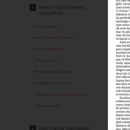
diyabet hast
Venöz (Toplardamar)
Hastalıkları
Şeker ayağı 
diyabeti ola
Her 5 şeker
Varis Nedir?
Diyabetik a
genellikle 
Varis Tipleri Nelerdir?
damar tıkan
varsa, bu d
Varis Nedenleri
sürmekte, v
gelişebilme
Venöz Reflü
Lazer Varis Tedavisi
Varisten Kurtulmak
Varisten Korunma Yöntemleri
Emboli Nedir?
Kalp Damar Hastalıkları