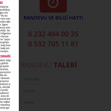
süredir
 artar.
RANDEVU VE BİLGİ HATTI
 bu
acak
0 232 404 00 35
klığı
un
0 532 705 11 81
RANDEVU
TALEBİ