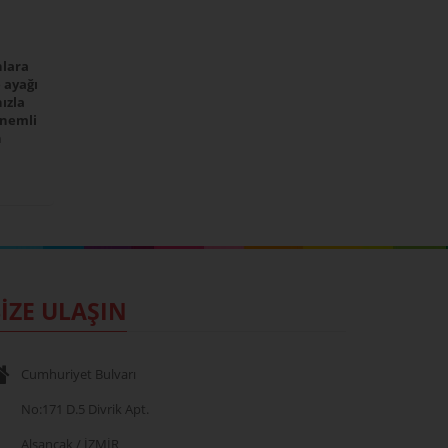
nlara
 ayağı
ızla
önemli
n
İZE ULAŞIN
Cumhuriyet Bulvarı
No:171 D.5 Divrik Apt.
Alsancak / İZMİR