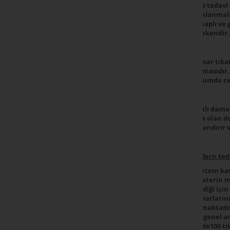
olup tedavi
planlanmalıd
iltihaplı ve
gerekendir
Damar tıkan
açılmasıdır.
durumda cer
Tıkalı dama
yara olan d
hızlandırır
Modern teda
Yöntem kası
kataterin m
edildiği içi
damarlarını
artmaktadır
ise; genel 
yüzde100 tı