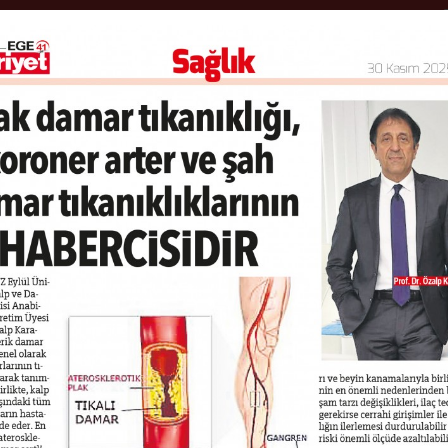
ANA SAYFA
HASTALIKLAR
MED
ETİK AYAK YARASINA 
yak; diyabet yani şeker hastalarında ayak, parmak ya da topuklarda 
nımlaması olup , bu basit bir yara olarak algılanmamalıdır ve İleri ev