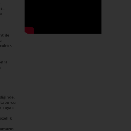
e
si,
sı
t ile
u
caktır.
sonra
n
ndiğinde,
n taburcu
alı ayak
özellik
 damarın