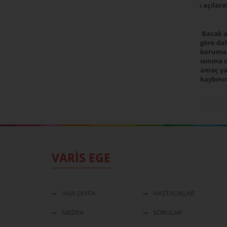
tam açılara
Bacak a
göre dah
korumak
ısınma o
amaç yar
kaybını
VARİS EGE
ANA SAYFA
HASTALIKLAR
MEDYA
SORULAR