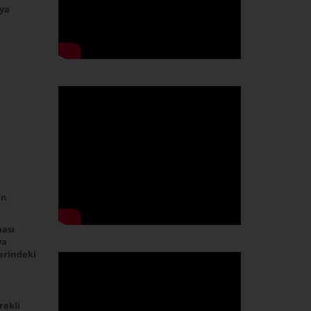
ya
ın
ası
ya
ğerindeki
rekli