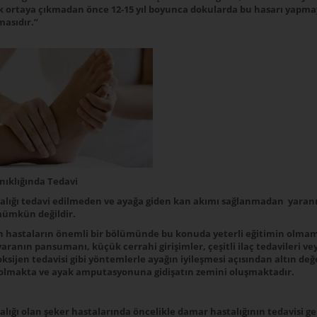
k ortaya çıkmadan önce 12-15 yıl boyunca dokularda bu hasarı yapma
masıdır.”
ıklığında Tedavi
lığı tedavi edilmeden ve ayağa giden kan akımı sağlanmadan yaran
mümkün değildir.
 hastaların önemli bir bölümünde bu konuda yeterli eğitimin olmam
aranın pansumanı, küçük cerrahi girişimler, çeşitli ilaç tedavileri ve
ksijen tedavisi gibi yöntemlerle ayağın iyileşmesi açısından altın de
 olmakta ve ayak amputasyonuna gidişatın zemini oluşmaktadır.
lığı olan şeker hastalarında öncelikle damar hastalığının tedavisi ge