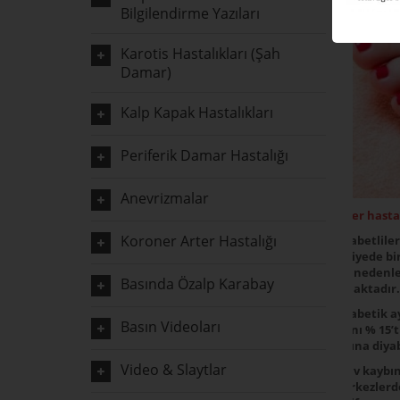
Bilgilendirme Yazıları
Karotis Hastalıkları (Şah
Damar)
Kalp Kapak Hastalıkları
Periferik Damar Hastalığı
Anevrizmalar
Şeker hastal
Koroner Arter Hastalığı
Diyabetlile
saniyede bi
dışı nedenl
Basında Özalp Karabay
almaktadır.
Diyabetik a
Basın Videoları
oranı % 15’
başına diya
Video & Slaytlar
Uzuv kaybın
merkezlerde