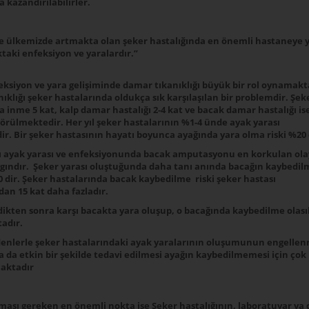
 kazandırılabilirler.
 ülkemizde artmakta olan şeker hastalığında en önemli hastaneye y
taki enfeksiyon ve yaralardır.”
ksiyon ve yara gelişiminde damar tıkanıklığı büyük bir rol oynamakt
klığı şeker hastalarında oldukça sık karşılaşılan bir problemdir. Şek
 inme 5 kat, kalp damar hastalığı 2-4 kat ve bacak damar hastalığı ise
görülmektedir. Her yıl şeker hastalarının %1-4 ünde ayak yarası
ir. Bir şeker hastasının hayatı boyunca ayağında yara olma riski %20 
ı ayak yarası ve enfeksiyonunda bacak amputasyonu en korkulan ola
gındır. Şeker yarası oluştuğunda daha tanı anında bacağın kaybedil
0 dir. Şeker hastalarında bacak kaybedilme riski şeker hastası
an 15 kat daha fazladır.
dikten sonra karşı bacakta yara oluşup, o bacağında kaybedilme olasıl
adır.
nlerle şeker hastalarındaki ayak yaralarının oluşumunun engellen
 da etkin bir şekilde tedavi edilmesi ayağın kaybedilmemesi için çok
aktadır
sı gereken en önemli nokta ise Şeker hastalığının, laboratuvar ya d