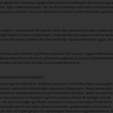
 ve girişimler hastanın ayağındaki yaranın enfeksiyon durumuna gör
ır. Eğer ciddi enfeksiyon var ise önce iltihaplı dokuların temizlenme
 gangrene dokular varsa bu dokuların ortadan kaldırılması ilk yapılma
.
ıklığının tedavisinde ilk aşama tıkalı olan damarların balon yada sten
 Eğer balon ve stent yapılamıyor yada yapılmışta başarısız olmuş ise b
rahi deneyimi yüksek olan merkezlerde bypass ameliyatı uygun ola
r balon yada stentle açıldıktan yada cerrahi by pass uygulandıktan 
okuya yeterli kan akımının gitmesini sağlayarak yaranın iyileşmesini
 ve daha da önemlisi bacağı amputasyondan korur.
vi yöntemi Nasıl Çalışıyor?
ktan girilen küçük bir delikten kataterin ilerletilip tıkalı alana geli
otorlu sistemi ile tıkanıklığın açılmasına dayanıyor. Hasta ertesi gü
n hastanın hastanede kalış süresi kısalmakla birlikte, işlem sonrası tık
n tam açılması ile hastanın günlük yaşam kalitesi de belirgin olarak
. Bu yöntemi diğer periferik aterektomi kataterlerinden farklı kılan 
anesteziye gerek olmadan lokal anestezi ile ayaklarındaki atardamarı
kalı olan ve hiçbir girişim ile açılamayan hastalara uygulanabilmesi,