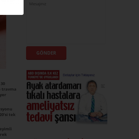
 30
e travma
yer
tasyonu
0’si tek
eyimli
erek