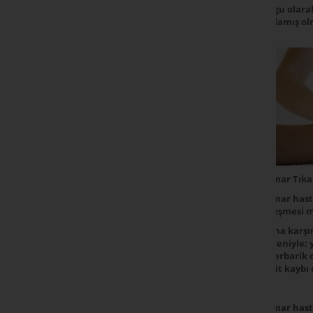
bulgu olara
başlamış ol
Damar Tıkan
Damar hasta
iyileşmesi 
Buna karşın
nedeniyle; y
hiperbarik o
vakit kaybı
Damar hasta