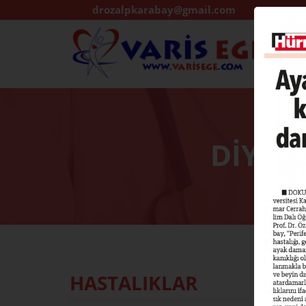
drozalpkarabay@gmail.com
DİYAB
HASTALIKLAR
Diyabetik a
yaraların ta