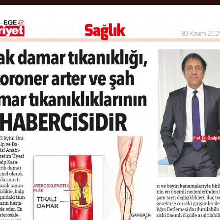
ANA SAYFA
HASTALIKLAR
MED
RINIZI YUKARI KALDI
KURTULUN!