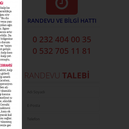
RANDEVU VE BİLGİ HATTI
0 232 404 00 35
0 532 705 11 81
RANDEVU
TALEBİ