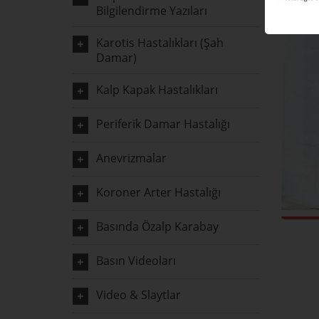
Bilgilendirme Yazıları
Karotis Hastalıkları (Şah
Damar)
Kalp Kapak Hastalıkları
Periferik Damar Hastalığı
Anevrizmalar
Koroner Arter Hastalığı
Basında Özalp Karabay
Basın Videoları
Video & Slaytlar