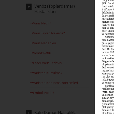
Venöz (Toplardamar)
Hastalıkları
Varis Nedir?
Varis Tipleri Nelerdir?
Varis Nedenleri
Venöz Reflü
Lazer Varis Tedavisi
Varisten Kurtulmak
Varisten Korunma Yöntemleri
Emboli Nedir?
Kalp Damar Hastalıkları