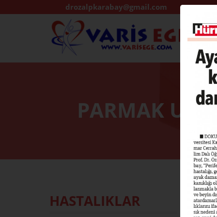
drozalpkarabay@gmail.com
PARMAK UÇLA
HASTALIKLAR