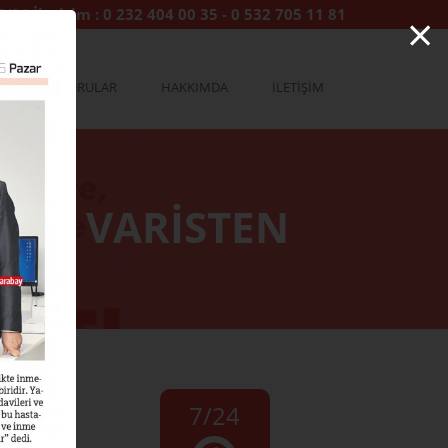
×
7/24 İletişim :
0 232 404 00 35
-
0 532 705 11 81
YA
SORULAR
HAKKIMDA
İLETİŞİM
RIN VARİSTEN
7/24