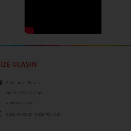
İZE ULAŞIN
Cumhuriyet Bulvarı
No:171 D.5 Divrik Apt.
Alsancak / İZMİR
0 232 404 00 35
-
0 532 705 11 81