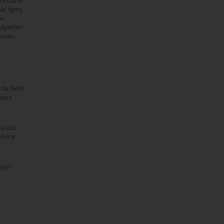
ika daha
r ilginç
r.
âyetleri
lardan
da farklı
aneye
kalıcı
n önce
 için