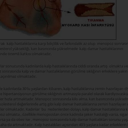
arak kalp hastalıklarına karşı biliçlilik ve farkındalık az olup menopoz sonrası
lesterol yüksekliği, kan basıncında yükselmede kalp damar hastalıklarının
inde önemli katkısı olmaktadır.
ar sonucunda kadınlarda kalp hastalıklarında ciddi oranda artış olmakta ve 
sonrasında kalp ve damar hastalıklarının görülme sıklığının erkeklere yakı
kaçınılmaz olmaktadır.
 kadınlarda 30'lu yaşlardan itibaren, kalp hastalıklarına zemin hazırlayan di
e hipertansiyonun görülme sıklığının artmasıyla paralel olarak kardiyovaskü
er hızla artmaktadır. Menopoz sonrasında kilo alma, kan basıncında yüksel
olesterol değerlerinde artış gibi kalp damar hastalıklarına zemin hazırlayan
kler olmaktadır. Kadınlar bu nedenlerden dolayı, kalp damar hastalıklarına k
ız olmakta , özellikle menopozdan önce kadında şeker hastalığı varsa, sigar
orsa ya da obez ise , menopoz sonrasında kalp damar hastalıkları sorunu ya
 daha da artmaktadır. Kalp hastalıkları açısından 40'lı yaşlara kadar erkeklerin