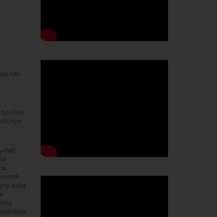
nda kilo
özellikle
n düzeye
yabet,
ler
me,
 önemli
arşı daha
a
şama
 kadınlara