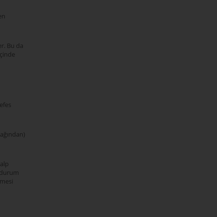
en
r. Bu da
çinde
efes
cağından)
kalp
r durum
lmesi