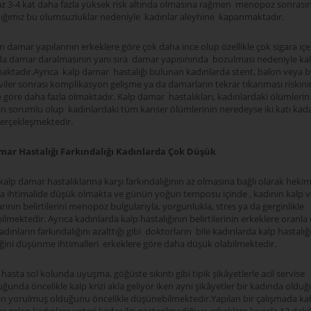
az 3-4 kat daha fazla yüksek risk altında olmasına rağmen menopoz sonrası
dığımız bu olumsuzluklar nedeniyle kadınlar aleyhine kapanmaktadır.
n damar yapılarının erkeklere göre çok daha ince olup özellikle çok sigara iç
da damar daralmasının yanı sıra damar yapısınında bozulması nedeniyle kalp
tmaktadır.Ayrıca kalp damar hastalığı bulunan kadınlarda stent, balon veya 
viler sonrası komplikasyon gelişme ya da damarların tekrar tıkanması riskini
 göre daha fazla olmaktadır. Kalp damar hastalıkları, kadınlardaki ölümlerin
an sorumlu olup kadınlardaki tüm kanser ölümlerinin neredeyse iki katı kada
erçekleşmektedir.
mar Hastalığı Farkındalığı Kadınlarda Çok Düşük
kalp damar hastalıklarına karşı farkındalığının az olmasına bağlı olarak heki
 ihtimalide düşük olmakta ve günün yoğun temposu içinde , kadının kalp 
arının belirtilerini menopoz bulgularıyla, yorgunlukla, stres ya da gerginlikle
bilmektedir. Ayrıca kadınlarda kalp hastalığının belirtilerinin erkeklere oranla 
dınların farkındalığını azalttığı gibi doktorların bile kadınlarda kalp hastalığ
eğini düşünme ihtimalleri erkeklere göre daha düşük olabilmektedir.
 hasta sol kolunda uyuşma, göğüste sıkıntı gibi tipik şikâyetlerle acil servise
unda öncelikle kalp krizi akla geliyor iken aynı şikâyetler bir kadında oldu
nin yorulmuş olduğunu öncelikle düşünebilmektedir.Yapılan bir çalışmada kalp 