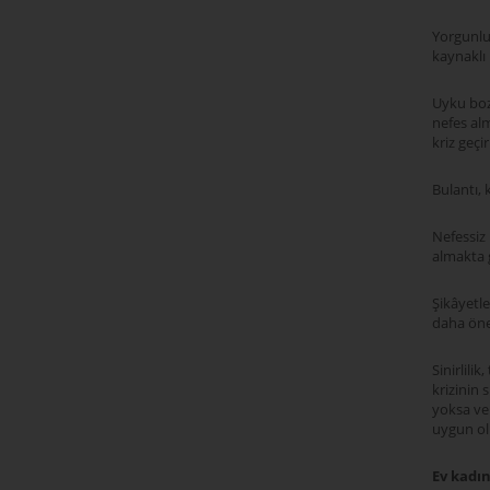
Yorgunlu
kaynaklı 
Uyku boz
nefes al
kriz geçi
Bulantı, 
Nefessiz
almakta g
Şikâyetl
daha öne
Sinirlilik
krizinin 
yoksa ve 
uygun ol
Ev kadın