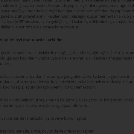
 gelen kadınlara yeteri kadar ilgi gösterilmediği ve erkeklere kıyasla 13 dak
ale edildiği saptanmıştır. Hastanede yapılan işlemler açısından olduğu kada
 ayrımcılığı yalnız erkekler değil kadınların kendisi tarafından da yapılmasıdı
 genel olarak şikâyetlerinin kalplerinden olacağını düşünmemekte ve kalp şik
 sadece % 35’inin aklına kalp geldiğini geri kalan üçte ikisinin başka hastalık
diklerini araştırmalarda ortaya konulmuştur.
zi Belirtileri Kadınlarda Farklıdır
i geçiren kadınlarda, erkeklerde olduğu gibi şiddetli göğüs ağrısı belirtisi dışın
r olduğu için kadınların yüzde 52’si erkeklere oranla 15 dakika daha geç hast
irler.
a kalp krizinin ardından hastaneye geç gidilmesi ve tedavinin gecikmesinin 
rarlara yol açması nedeniyle kalp krizini erken fark etmek ve tedaviye bir a
 kadın sağlığı açısından çok önemli rol oynamaktadır.
 kalp krizi belirtisi stres, sıradan bel ağrısıyla,kas ağrısı ile karıştırılabileceği
i durumlarda kalp krizi olabileceği düşünülmelidir.
üst kısmında rahatsızlık , çene veya boyun ağrısı
izasında, çenede, sırtta, boyunda ve omuzdaki ağrılar