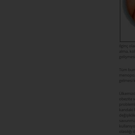
ilginç ol
alma, ko
gelişmes
Tüm bunl
menopoz 
gelmesi 
Ülkemizde
obezite v
probleml
kandaki k
değişikli
savunmas
kullanıy
olasılığı