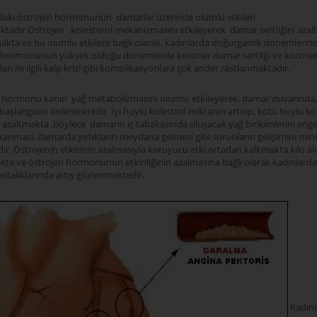
daki östrojen hormonunun damarlar üzerinde olumlu etkileri
tadır.Östrojen kolesterol mekanizmasını etkileyerek damar sertliğini azaltıc
akta ve bu olumlu etkilere bağlı olarak, kadınlarda doğurganlık dönemlerind
 hormonunun yüksek olduğu dönemlerde koroner damar sertliği ve korone
kları ile ilgili kalp krizi gibi komplikasyonlara çok ender rastlanmaktadır.
 hormonu kanın yağ metabolizmasını olumlu etkileyerek, damar duvarında,
 başlangıcını önlemektedir. İyi huylu kolestrol miktarını artırıp, kötü huylu ko
 azaltmakta ,böylece damarın iç tabakasında oluşacak yağ birikimlerini engel
kanması, damarda yırtıkların meydana gelmesi gibi sorunların gelişimini min
r. Östrojenin etkisinin azalmasıyla koruyucu etki ortadan kalkmakta kilo al
kta ve östrojen hormonunun etkinliğinin azalmasına bağlı olarak kadınlarda
stalıklarında artış gözlenmektedir.
Kadınl