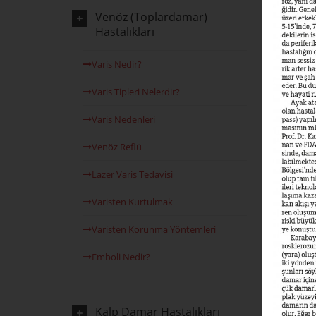
Venöz (Toplardamar)
Kadınla
Hastalıkları
Gelişmiş 
ara ilk s
Varis Nedir?
eğilimin
ortaya k
Varis Tipleri Nelerdir?
ABD’de ya
Varis Nedenleri
görüyors
kanserler
Venöz Reflü
gerçek is
yaşamını 
Lazer Varis Tedavisi
ölüm nede
Varisten Kurtulmak
Varisten Korunma Yöntemleri
Emboli Nedir?
Kalp Damar Hastalıkları