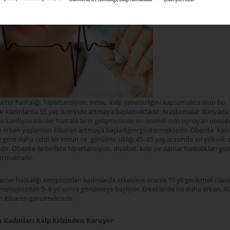
Kardiyovasküler hastalıkl
rter hastalığı, hipertansiyon, inme, kalp yetersizliğini kapsamakta olup bu
lar kadınlarda 55 yaş üzerinde artmaya başlamaktadır. Araştırmalar dünyada
de kardiyovasküler hastalıkların gelişmesinde en önemli rolü oynayan obezit
 erken yaşlardan itibaren artmaya başladığını göstermektedir. Obezite kadın
 göre daha ciddi bir sorun ve görülme sıklığı 45- 65 yaş arasında en yüksek 
ır. Obezite ile birlikte hipertansiyon, diyabet, kalp ve damar hastalıkları gö
artmaktadır.
rter hastalığı semptomları kadınlarda erkeklere oranla 10 yıl gecikmeli olar
 menopozdan 5- 6 yıl sonra görülmeye başlıyor. Erkeklerde ise daha erken, 40’
n itibaren görülmektedir.
 Kadınları Kalp Krizinden Koruyor