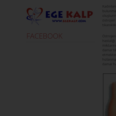
Kadınlar
bulunmak
oluşturm
östrojen
tıkanıklı
FACEBOOK
Östrojen
hastalığı
miktarını
damar tı
etmektedi
hızlanma
damar ha