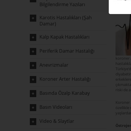
Bilgilendirme Yazıları
Karotis Hastalıkları (Şah
Damar)
Kalp Kapak Hastalıkları
Periferik Damar Hastalığı
koroner a
hastalık
Anevrizmalar
Türkiye’
diyabetin
Koroner Arter Hastalığı
erkeklere
çıkmaktad
riski de 
Basında Özalp Karabay
Koroner a
Basın Videoları
özellikle
yaşlarda
Video & Slaytlar
Östrojen