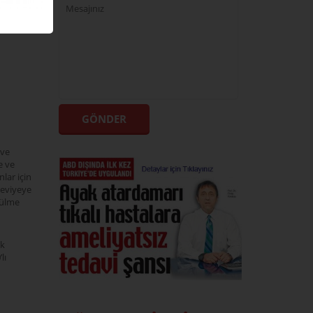
ar
 ve
e ve
lar için
seviyeye
rülme
ak
lı