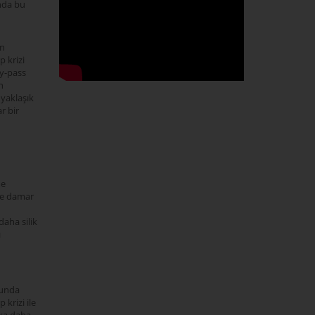
nda bu
en
 krizi
by-pass
n
 yaklaşık
r bir
me
ve damar
daha silik
ı
ğunda
krizi ile