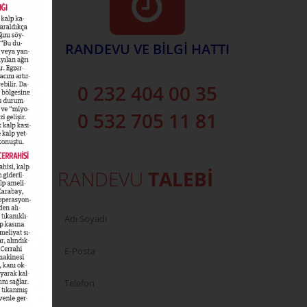
sında açık
RANDEVU VE BİLGİ HATTI
lma
iyetini
0 232 404 00 35
rak neyi
0 532 705 11 81
rgan
nda
 nedeniyle
ıkları
RANDEVU
TALEBİ