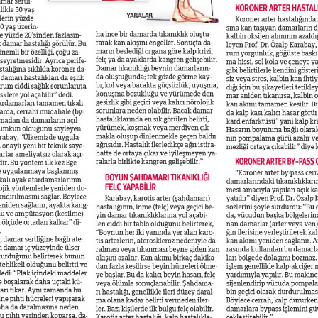
rımız Kalp Damar Hastalıkları Açısından Büyük Risk Altında
ve gelişmekte olan ülkelerde kardiyovasküler hastalıklar ölüm nedenleri ara
ırayı almaktadır. Kalp hastalıklarından ölümlerin son 20 yıldır erkeklerde aza
e girmesine karşın, benzer gelişmenin kadınlarda yaşanmaması durumun cidd
oymaktadır.
pılan bir ankette kadınlara “kendiniz için sağlıkta en büyük risk faktörü ola
unuz” sorusuna verilen cevaplarda meme kanseri birinci, rahim ve genital o
i ikinci, kalp damar hastalıkları da üçüncü sırada yer almıştır . Kadın yaşamı
e tamamen farklı olup , yaklaşık olarak her 30 kadından birisi meme kanseri
yitirmekte iken buna karşılık her 30 kadından 12 sinde ise kalp damar hastal
ni olarak ilk sırayı açık farkla almaktadır.