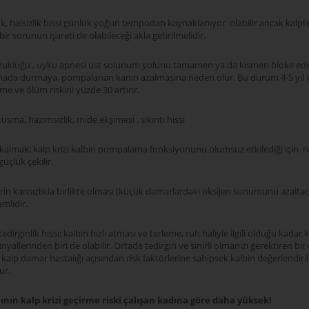
k, halsizlik hissi günlük yoğun tempodan kaynaklanıyor olabilir ancak kalpt
bir sorunun işareti de olabileceği akla getirilmelidir.
ukluğu , uyku apnesi üst solunum yolunu tamamen ya da kısmen bloke ede
mada durmaya, pompalanan kanın azalmasına neden olur. Bu durum 4-5 yıl i
rme ve ölüm riskini yüzde 30 artırır.
kusma, hazımsızlık, mide ekşimesi , sıkıntı hissi
 kalmak; kalp krizi kalbin pompalama fonksiyonunu olumsuz etkilediği için n
üçlük çekilir.
erin kansızlıkla birlikte olması (küçük damarlardaki oksijen sunumunu azalta
mlidir.
, tedirginlik hissi; kalbin hızlı atması ve terleme, ruh haliyle ilgili olduğu kadar 
sinyallerinden biri de olabilir. Ortada tedirgin ve sinirli olmanızı gerektiren bi
kalp damar hastalığı açısından risk faktörlerine sahipsek kalbin değerlendiri
ur.
ının kalp krizi geçirme riski çalışan kadına göre daha yüksek!