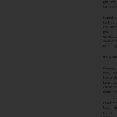
göre en 
fark say
Kadınları
kadınlar
riski ar
gibi teda
erkeklere
yarısınd
oranda g
Kalp Da
Kadının, 
başvurma
hastalıkl
karıştıra
olması ka
olabilec
Erkek bir
başvurduğ
sinirleri