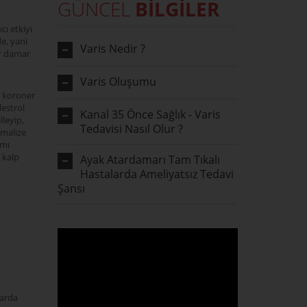
GÜNCEL
BİLGİLER
ı etkiyi
e, yani
Varis Nedir ?
r damar
Varis Oluşumu
 koroner
lestrol
Kanal 35 Önce Sağlık - Varis
leyip,
Tedavisi Nasıl Olur ?
imalize
ımı
 kalp
Ayak Atardamarı Tam Tıkalı
Hastalarda Ameliyatsız Tedavi
Şansı
arda