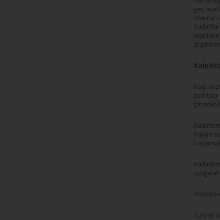
hastaneye
geç müdah
olanda bu
Kadınlar,
olanların
şüphelen
Kalp Kri
Kalp kriz
belirtile
gitmekted
Kadınlard
hayati za
başlamak
Kadınlarda
aşağıdak
Vücudun 
Sutyen h