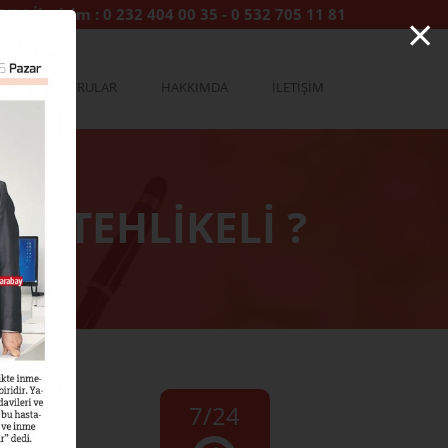
×
7/24 İletişim :
0 232 404 00 35
-
0 532 705 11 81
YA
SORULAR
HAKKIMDA
İLETİŞİM
I TEHLİKELİ ?
7/24