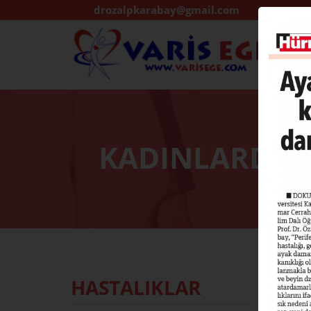
drozalpkarabay@gmail.com
KADINLARDA K
HASTALIKLAR
CEVA